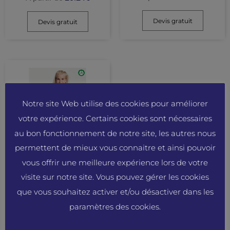
Devis gratuit
Devis gratuit
Notre site Web utilise des cookies pour améliorer
votre expérience. Certains cookies sont nécessaires
au bon fonctionnement de notre site, les autres nous
permettent de mieux vous connaitre et ainsi pouvoir
O83301_Sweat capuche
vous offrir une meilleure expérience lors de votre
zippé 100% Coton bio
visite sur notre site. Vous pouvez gérer les cookies
femme
que vous souhaitez activer et/ou désactiver dans les
A partir de
41.24
€
paramètres des cookies.
Devis gratuit