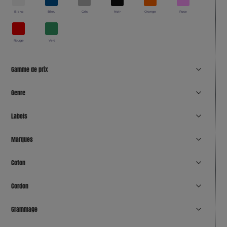
Blanc
Bleu
Gris
Noir
Orange
Rose
Rouge
Vert
Gamme de prix
Genre
Labels
Marques
Coton
Cordon
Grammage