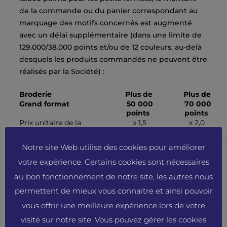
de la commande ou du panier correspondant au
marquage des motifs concernés est augmenté
avec un délai supplémentaire (dans une limite de
129.000/38.000 points et/ou de 12 couleurs, au-delà
desquels les produits commandés ne peuvent être
réalisés par la Société) :
Broderie
Plus de
Plus de
Grand format
50 000
70 000
points
points
Prix unitaire de la
x 1,5
x 2,0
broderie
Frais fixes
x 1,5
x 2,0
Notre site Web utilise des cookies pour améliorer
supplémentaires
Délai supplémentaire
0 jour
0 jour
votre expérience. Certains cookies sont nécessaires
Petit format
15 000
21 000
au bon fonctionnement de notre site, les autres nous
points
points
Prix unitaire de la
x 1 ,5
x 2,0
permettent de mieux vous connaitre et ainsi pouvoir
broderie
vous offrir une meilleure expérience lors de votre
Frais fixes
x 1,25
x 1,5
supplémentaires
visite sur notre site. Vous pouvez gérer les cookies
Délai supplémentaire
0 jour
0 jour