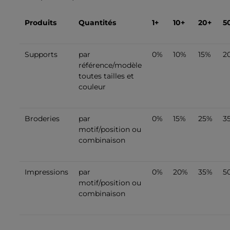
Produits
Quantités
1+
10+
20+
5
Supports
par
0%
10%
15%
2
référence/modèle
toutes tailles et
couleur
Broderies
par
0%
15%
25%
3
motif/position ou
combinaison
Impressions
par
0%
20%
35%
5
motif/position ou
combinaison