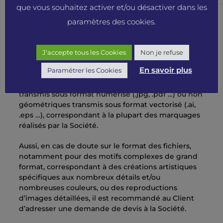
que vous souhaitez activer et/ou désactiver dans les
paramètres des cookies.
4.2. Tarifs et délais particuliers pour les
marquages par impression
J'accepte tous les Cookies
Non je refuse
Le prix des marquages par impression figurant sur
En savoir plus
Paramétrer les Cookies
le catalogue de la Société ou sur les Sites ne sont
valables que pour les motifs géométriques
transmis sous format numérisé (.jpg, .pdf …) ou non
géométriques transmis sous format vectorisé (.ai,
.eps …), correspondant à la plupart des marquages
réalisés par la Société.
Aussi, en cas de doute sur le format des fichiers,
notamment pour des motifs complexes de grand
format, correspondant à des créations artistiques
spécifiques aux nombreux détails et/ou
nombreuses couleurs, ou des reproductions
d’images détaillées, il est recommandé au Client
d’adresser une demande de devis à la Société.