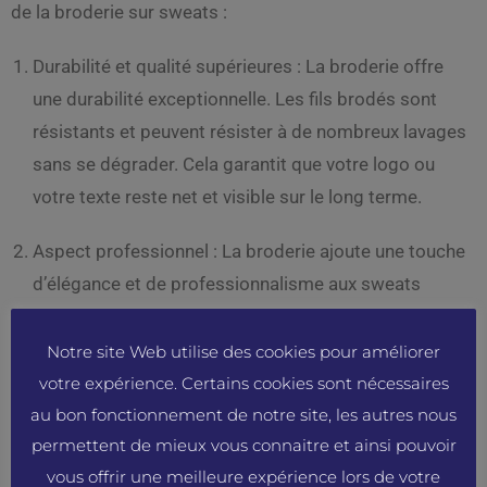
de la broderie sur sweats :
Durabilité et qualité supérieures : La broderie offre
une durabilité exceptionnelle. Les fils brodés sont
résistants et peuvent résister à de nombreux lavages
sans se dégrader. Cela garantit que votre logo ou
votre texte reste net et visible sur le long terme.
Aspect professionnel : La broderie ajoute une touche
d’élégance et de professionnalisme aux sweats
personnalisés. Elle est souvent préférée par les
entrepreneurs qui souhaitent véhiculer une image de
Notre site Web utilise des cookies pour améliorer
qualité et de sérieux pour leur marque.
votre expérience. Certains cookies sont nécessaires
au bon fonctionnement de notre site, les autres nous
Texture et relief : Contrairement à l’impression qui est
permettent de mieux vous connaitre et ainsi pouvoir
plate, la broderie ajoute une texture et un relief subtil
vous offrir une meilleure expérience lors de votre