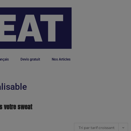
ançais
Devis gratuit
Nos Articles
lisable
s votre sweat
Tri par tarif croissant