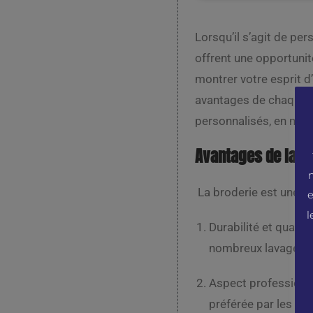
Lorsqu’il s’agit de pe
offrent une opportunit
montrer votre esprit d’
avantages de chaque mé
personnalisés, en mett
Avantages de la b
La broderie est une mé
e
l
Durabilité et qualit
nombreux lavages san
Aspect professionne
préférée par les en