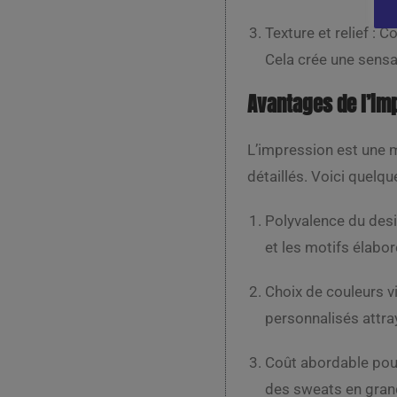
Texture et relief : 
Cela crée une sensat
Avantages de l’im
L’impression est une 
détaillés. Voici quelq
Polyvalence du desi
et les motifs élabo
Choix de couleurs v
personnalisés attra
Coût abordable pour
des sweats en grand