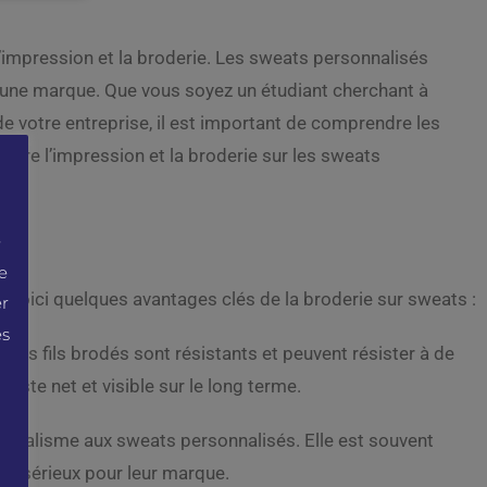
l’impression et la broderie. Les sweats personnalisés
r une marque. Que vous soyez un étudiant cherchant à
 de votre entreprise, il est important de comprendre les
ntre l’impression et la broderie sur les sweats
e
e
 Voici quelques avantages clés de la broderie sur sweats :
er
es
e. Les fils brodés sont résistants et peuvent résister à de
este net et visible sur le long terme.
ionnalisme aux sweats personnalisés. Elle est souvent
 de sérieux pour leur marque.