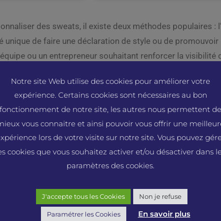
rsonnaliser des sweats, il existe deux méthodes populaires : 
é unique de faire une déclaration de style ou de promouvoi
équipe ou un entrepreneur souhaitant renforcer la visibilité
thode. Dans cet article, nous explorerons les différences e
Notre site Web utilise des cookies pour améliorer votre
ant en évidence leurs avantages respectifs.
expérience. Certains cookies sont nécessaires au bon
roderie sur les sweats personnalisés
fonctionnement de notre site, les autres nous permettent d
mieux vous connaitre et ainsi pouvoir vous offrir une meilleur
thode classique et élégante pour personnaliser les sweats.
xpérience lors de votre visite sur notre site. Vous pouvez gér
es cookies que vous souhaitez activer et/ou désactiver dans l
é supérieures : La broderie offre une durabilité exceptionnell
paramètres des cookies.
s se dégrader. Cela garantit que votre logo ou votre texte r
J'accepte tous les Cookies
Non je refuse
l : La broderie ajoute une touche d’élégance et de profess
En savoir plus
trepreneurs qui souhaitent véhiculer une image de qualité et
Paramétrer les Cookies