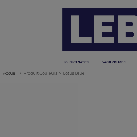
Tous les sweats
Sweat col rond
Accueil
>
Produit Couleurs
>
Lotus Blue