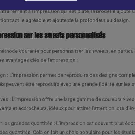
Contrairement à l’impression qui est plate, la broderie ajoute 
ion tactile agréable et ajoute de la profondeur au design.
pression sur les sweats personnalisés
méthode courante pour personnaliser les sweats, en particu
ues avantages clés de l’impression :
gn : L’impression permet de reproduire des designs complexe
rés peuvent être reproduits avec une grande fidélité sur les
ives : L’impression offre une large gamme de couleurs vives
yants et accrocheurs, idéaux pour attirer l’attention lors d
 les grandes quantités : L’impression est souvent plus écon
es quantités. Cela en fait un choix populaire pour les étu