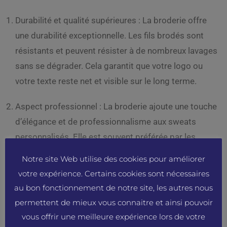
Durabilité et qualité supérieures : La broderie offre
une durabilité exceptionnelle. Les fils brodés sont
résistants et peuvent résister à de nombreux lavages
sans se dégrader. Cela garantit que votre logo ou
votre texte reste net et visible sur le long terme.
Aspect professionnel : La broderie ajoute une touche
d’élégance et de professionnalisme aux sweats
personnalisés. Elle est souvent préférée par les
entrepreneurs qui souhaitent véhiculer une image de
Notre site Web utilise des cookies pour améliorer
qualité et de sérieux pour leur marque.
votre expérience. Certains cookies sont nécessaires
au bon fonctionnement de notre site, les autres nous
Texture et relief : Contrairement à l’impression qui est
permettent de mieux vous connaitre et ainsi pouvoir
plate, la broderie ajoute une texture et un relief subtil
vous offrir une meilleure expérience lors de votre
aux sweats personnalisés. Cela crée une sensation