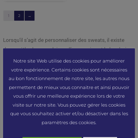
1
2
→
Lorsqu’il s’agit de personnaliser des sweats, il existe
deux méthodes populaires : l’impression et la broderie.
Les sweats personnalisés offrent une opportunité
Notre site Web utilise des cookies pour améliorer
unique de faire une déclaration de style ou de
votre expérience. Certains cookies sont nécessaires
promouvoir une marque. Que vous soyez un étudiant
au bon fonctionnement de notre site, les autres nous
cherchant à montrer votre esprit d’équipe ou un
permettent de mieux vous connaitre et ainsi pouvoir
entrepreneur souhaitant renforcer la visibilité de votre
vous offrir une meilleure expérience lors de votre
entreprise, il est important de comprendre les avantages
visite sur notre site. Vous pouvez gérer les cookies
que vous souhaitez activer et/ou désactiver dans les
de chaque méthode. Dans cet article, nous explorerons
paramètres des cookies.
les différences entre l’impression et la broderie sur les
sweats personnalisés, en mettant en évidence leurs