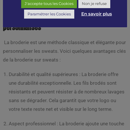
avantages respectifs.
J'accepte tous les Cookies
Non je refuse
En savoir plus
Paramétrer les Cookies
Avantages de la broderie sur les sweats
personnalisés
La broderie est une méthode classique et élégante pour
personnaliser les sweats. Voici quelques avantages clés
de la broderie sur sweats :
Durabilité et qualité supérieures : La broderie offre
une durabilité exceptionnelle. Les fils brodés sont
résistants et peuvent résister à de nombreux lavages
sans se dégrader. Cela garantit que votre logo ou
votre texte reste net et visible sur le long terme.
Aspect professionnel : La broderie ajoute une touche