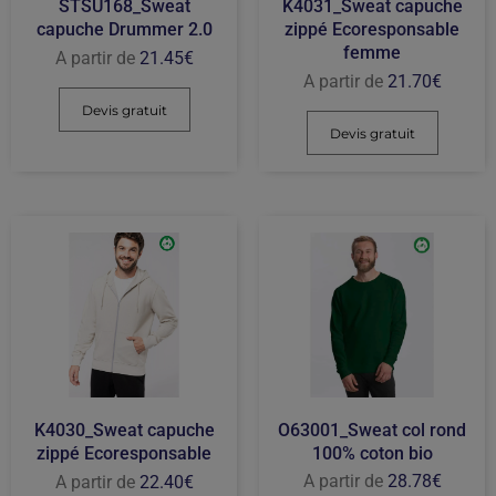
STSU168_Sweat
K4031_Sweat capuche
capuche Drummer 2.0
zippé Ecoresponsable
femme
A partir de
21.45
€
A partir de
21.70
€
Devis gratuit
Devis gratuit
O63001_Sweat col rond
K4030_Sweat capuche
100% coton bio
zippé Ecoresponsable
A partir de
28.78
€
A partir de
22.40
€