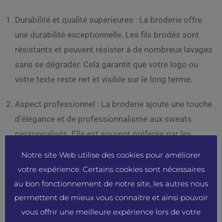
Durabilité et qualité supérieures : La broderie offre
une durabilité exceptionnelle. Les fils brodés sont
résistants et peuvent résister à de nombreux lavages
sans se dégrader. Cela garantit que votre logo ou
votre texte reste net et visible sur le long terme.
Aspect professionnel : La broderie ajoute une touche
d’élégance et de professionnalisme aux sweats
personnalisés. Elle est souvent préférée par les
entrepreneurs qui souhaitent véhiculer une image de
Notre site Web utilise des cookies pour améliorer
qualité et de sérieux pour leur marque.
votre expérience. Certains cookies sont nécessaires
au bon fonctionnement de notre site, les autres nous
Texture et relief : Contrairement à l’impression qui est
permettent de mieux vous connaitre et ainsi pouvoir
plate, la broderie ajoute une texture et un relief subtil
vous offrir une meilleure expérience lors de votre
aux sweats personnalisés. Cela crée une sensation