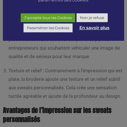
votre texte reste net et visible sur le long terme.
J'accepte tous les Cookies
Non je refuse
Aspect professionnel : La broderie ajoute une touche
En savoir plus
Paramétrer les Cookies
d’élégance et de professionnalisme aux sweats
personnalisés. Elle est souvent préférée par les
entrepreneurs qui souhaitent véhiculer une image de
qualité et de sérieux pour leur marque.
Texture et relief : Contrairement à l’impression qui est
plate, la broderie ajoute une texture et un relief subtil
aux sweats personnalisés. Cela crée une sensation
tactile agréable et ajoute de la profondeur au design.
Avantages de l’impression sur les sweats
personnalisés