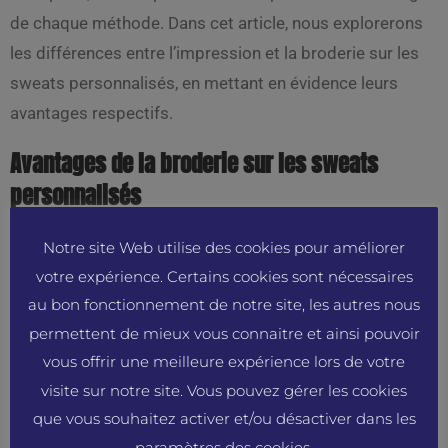
de chaque méthode. Dans cet article, nous explorerons
les différences entre l’impression et la broderie sur les
sweats personnalisés, en mettant en évidence leurs
avantages respectifs.
Avantages de la broderie sur les sweats
personnalisés
La broderie est une méthode classique et élégante pour
Notre site Web utilise des cookies pour améliorer
personnaliser les sweats. Voici quelques avantages clés
votre expérience. Certains cookies sont nécessaires
au bon fonctionnement de notre site, les autres nous
de la broderie sur sweats :
permettent de mieux vous connaitre et ainsi pouvoir
Durabilité et qualité supérieures : La broderie offre
vous offrir une meilleure expérience lors de votre
une durabilité exceptionnelle. Les fils brodés sont
visite sur notre site. Vous pouvez gérer les cookies
résistants et peuvent résister à de nombreux lavages
que vous souhaitez activer et/ou désactiver dans les
sans se dégrader. Cela garantit que votre logo ou
paramètres des cookies.