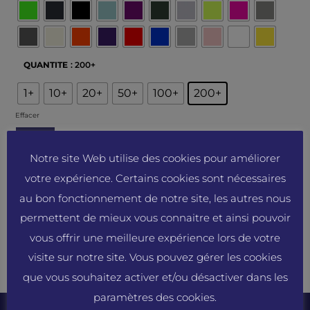
QUANTITE
: 200+
1+
10+
20+
50+
100+
200+
Effacer
_
Notre site Web utilise des cookies pour améliorer
votre expérience. Certains cookies sont nécessaires
au bon fonctionnement de notre site, les autres nous
Devis gratuit
permettent de mieux vous connaitre et ainsi pouvoir
Prix unitaire hors taxes (HT), hors marquages et frais de port, après remise
vous offrir une meilleure expérience lors de votre
sur les quantités.
visite sur notre site. Vous pouvez gérer les cookies
Réf :
BCU31B
que vous souhaitez activer et/ou désactiver dans les
Catégories
Eco-responsable
,
Sweat col rond
paramètres des cookies.