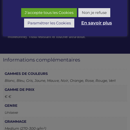
Description
J'accepte tous les Cookies
Non je refuse
Col rond. Étiquette visible dans le col « Hi! I’m Organic ». Sans étiquette
de marque. Coutures latérales. Coton organique. Col, poignets et taille en
En savoir plus
Paramétrer les Cookies
bords côte. Manches droites. Bande de propreté en chevron. Face
extérieure en 100% coton. Intérieur non gratté (French Terry : non
molletonné). Tissu résistant et toucher ultra-doux.
Informations complémentaires
GAMMES DE COULEURS
Blanc
,
Bleu
,
Gris
,
Jaune
,
Mauve
,
Noir
,
Orange
,
Rose
,
Rouge
,
Vert
GAMME DE PRIX
€ €
GENRE
Unisexe
GRAMMAGE
Medium (270-300 g/m²)