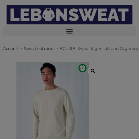
Accueil
>
Sweat col rond
>
BCU31B_Sweat léger col rond Organiq