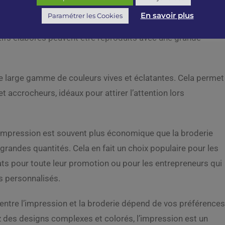
En savoir plus
Paramétrer les Cookies
de reproduire des designs complexes avec une grande
motifs élaborés peuvent être reproduits avec une grande
ne large gamme de couleurs vives et éclatantes. Cela permet
 accrocheurs, idéaux pour attirer l’attention lors
’impression est souvent plus économique que la broderie
 grandes quantités. Cela en fait un choix populaire pour les
s pour toute leur promotion ou pour les entrepreneurs qui
s personnalisés.
entre l’impression et la broderie dépend de vos préférence
z des designs complexes et colorés, l’impression est un