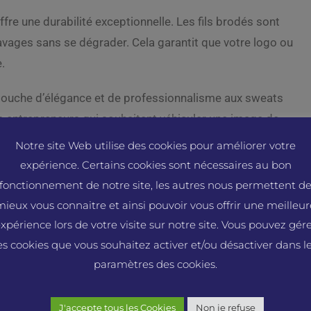
offre une durabilité exceptionnelle. Les fils brodés sont
avages sans se dégrader. Cela garantit que votre logo ou
e.
 touche d’élégance et de professionnalisme aux sweats
es entrepreneurs qui souhaitent véhiculer une image de
Notre site Web utilise des cookies pour améliorer votre
expérience. Certains cookies sont nécessaires au bon
qui est plate, la broderie ajoute une texture et un relief
fonctionnement de notre site, les autres nous permettent d
 sensation tactile agréable et ajoute de la profondeur au
mieux vous connaitre et ainsi pouvoir vous offrir une meilleur
xpérience lors de votre visite sur notre site. Vous pouvez gér
es cookies que vous souhaitez activer et/ou désactiver dans l
ts personnalisés
paramètres des cookies.
nnaliser les sweats, en particulier pour les designs
lques avantages clés de l’impression :
J'accepte tous les Cookies
Non je refuse