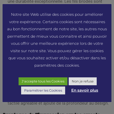
une durabilité exceptionnelle. Les fils brodés sont
résistants et peuvent résister à de nombreux lavages
Notre site Web utilise des cookies pour améliorer
sans se dégrader. Cela garantit que votre logo ou
votre expérience. Certains cookies sont nécessaires
votre texte reste net et visible sur le long terme.
au bon fonctionnement de notre site, les autres nous
permettent de mieux vous connaitre et ainsi pouvoir
Aspect professionnel : La broderie ajoute une touche
vous offrir une meilleure expérience lors de votre
d’élégance et de professionnalisme aux sweats
visite sur notre site. Vous pouvez gérer les cookies
personnalisés. Elle est souvent préférée par les
que vous souhaitez activer et/ou désactiver dans les
entrepreneurs qui souhaitent véhiculer une image de
paramètres des cookies.
qualité et de sérieux pour leur marque.
Texture et relief : Contrairement à l’impression qui est
J'accepte tous les Cookies
Non je refuse
plate, la broderie ajoute une texture et un relief subtil
En savoir plus
Paramétrer les Cookies
aux sweats personnalisés. Cela crée une sensation
tactile agréable et ajoute de la profondeur au design.