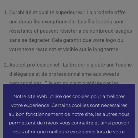
Durabilité et qualité supérieures : La broderie offre
une durabilité exceptionnelle. Les fils brodés sont
résistants et peuvent résister à de nombreux lavages
sans se dégrader. Cela garantit que votre logo ou
votre texte reste net et visible sur le long terme.
Aspect professionnel : La broderie ajoute une touche
d’élégance et de professionnalisme aux sweats
personnalisés. Elle est souvent préférée par les
entrepreneurs qui souhaitent véhiculer une image de
Notre site Web utilise des cookies pour améliorer
qualité et de sérieux pour leur marque.
votre expérience. Certains cookies sont nécessaires
au bon fonctionnement de notre site, les autres nous
Texture et relief : Contrairement à l’impression qui est
permettent de mieux vous connaitre et ainsi pouvoir
plate, la broderie ajoute une texture et un relief subtil
vous offrir une meilleure expérience lors de votre
aux sweats personnalisés. Cela crée une sensation