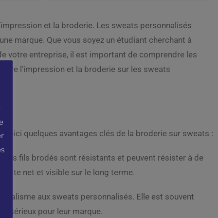
l’impression et la broderie. Les sweats personnalisés
r une marque. Que vous soyez un étudiant cherchant à
 de votre entreprise, il est important de comprendre les
ntre l’impression et la broderie sur les sweats
e
e
 Voici quelques avantages clés de la broderie sur sweats :
er
es
e. Les fils brodés sont résistants et peuvent résister à de
este net et visible sur le long terme.
ionnalisme aux sweats personnalisés. Elle est souvent
 de sérieux pour leur marque.