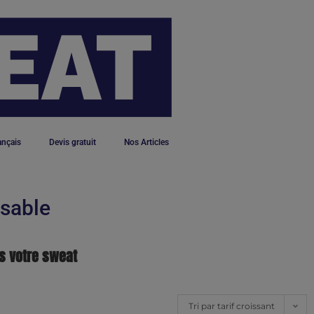
ançais
Devis gratuit
Nos Articles
isable
s votre sweat
Tri par tarif croissant