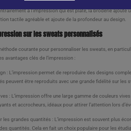
Contrairement à l’impression qui est plate, la broderie ajoute 
ion tactile agréable et ajoute de la profondeur au design.
pression sur les sweats personnalisés
méthode courante pour personnaliser les sweats, en particu
ues avantages clés de l’impression :
gn : L’impression permet de reproduire des designs complexe
rés peuvent être reproduits avec une grande fidélité sur les
ives : L’impression offre une large gamme de couleurs vives
yants et accrocheurs, idéaux pour attirer l’attention lors d
 les grandes quantités : L’impression est souvent plus écon
es quantités. Cela en fait un choix populaire pour les étu