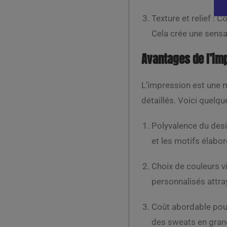
Texture et relief : 
Cela crée une sensat
Avantages de l’im
L’impression est une 
détaillés. Voici quelq
Polyvalence du desi
et les motifs élabo
Choix de couleurs v
personnalisés attra
Coût abordable pour
des sweats en grand