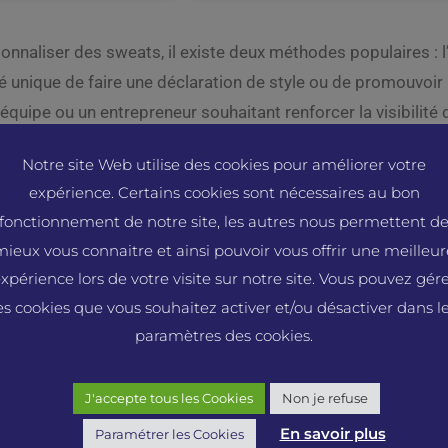
rsonnaliser des sweats, il existe deux méthodes populaires : 
é unique de faire une déclaration de style ou de promouvoi
équipe ou un entrepreneur souhaitant renforcer la visibilité
thode. Dans cet article, nous explorerons les différences e
Notre site Web utilise des cookies pour améliorer votre
ant en évidence leurs avantages respectifs.
expérience. Certains cookies sont nécessaires au bon
roderie sur les sweats personnalisés
fonctionnement de notre site, les autres nous permettent d
mieux vous connaitre et ainsi pouvoir vous offrir une meilleur
thode classique et élégante pour personnaliser les sweats.
xpérience lors de votre visite sur notre site. Vous pouvez gér
es cookies que vous souhaitez activer et/ou désactiver dans l
é supérieures : La broderie offre une durabilité exceptionnell
paramètres des cookies.
s se dégrader. Cela garantit que votre logo ou votre texte r
J'accepte tous les Cookies
Non je refuse
l : La broderie ajoute une touche d’élégance et de profess
En savoir plus
trepreneurs qui souhaitent véhiculer une image de qualité et
Paramétrer les Cookies