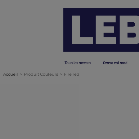
Tous les sweats
Sweat col rond
Accueil
>
Produit Couleurs
>
Fire red