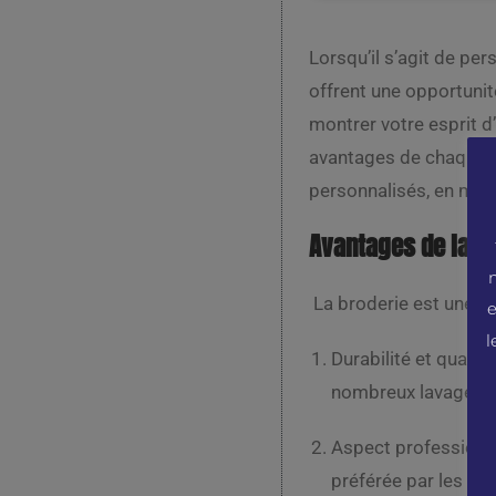
Lorsqu’il s’agit de pe
offrent une opportunit
montrer votre esprit d’
avantages de chaque mé
personnalisés, en mett
Avantages de la b
La broderie est une mé
e
l
Durabilité et qualit
nombreux lavages san
Aspect professionne
préférée par les en