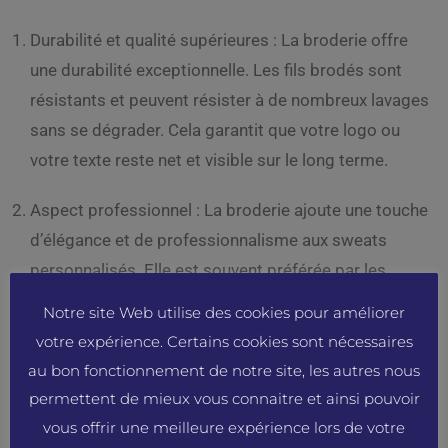
Durabilité et qualité supérieures : La broderie offre
une durabilité exceptionnelle. Les fils brodés sont
résistants et peuvent résister à de nombreux lavages
sans se dégrader. Cela garantit que votre logo ou
votre texte reste net et visible sur le long terme.
Aspect professionnel : La broderie ajoute une touche
d’élégance et de professionnalisme aux sweats
personnalisés. Elle est souvent préférée par les
entrepreneurs qui souhaitent véhiculer une image de
Notre site Web utilise des cookies pour améliorer
qualité et de sérieux pour leur marque.
votre expérience. Certains cookies sont nécessaires
au bon fonctionnement de notre site, les autres nous
Texture et relief : Contrairement à l’impression qui est
permettent de mieux vous connaitre et ainsi pouvoir
plate, la broderie ajoute une texture et un relief subtil
vous offrir une meilleure expérience lors de votre
aux sweats personnalisés. Cela crée une sensation