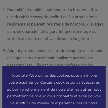
Durabilité et qualité supérieures : La broderie offre
une durabilité exceptionnelle. Les fils brodés sont
résistants et peuvent résister à de nombreux lavages
sans se dégrader. Cela garantit que votre logo ou
votre texte reste net et visible sur le long terme.
Aspect professionnel : La broderie ajoute une touche
d’élégance et de professionnalisme aux sweats
personnalisés. Elle est souvent préférée par les
entrepreneurs qui souhaitent véhiculer une image de
Notre site Web utilise des cookies pour améliorer
qualité et de sérieux pour leur marque.
votre expérience. Certains cookies sont nécessaires
au bon fonctionnement de notre site, les autres nous
Texture et relief : Contrairement à l’impression qui est
permettent de mieux vous connaitre et ainsi pouvoir
plate, la broderie ajoute une texture et un relief subtil
vous offrir une meilleure expérience lors de votre
aux sweats personnalisés. Cela crée une sensation